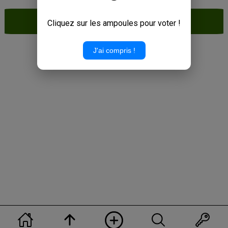
PAIX
#TIBruxelles
Cliquez sur les ampoules pour voter !
J'ai compris !