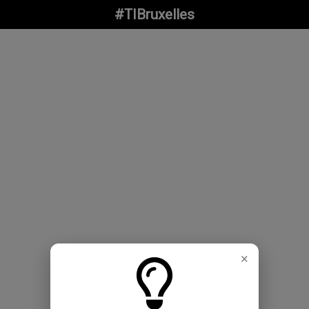
#TIBruxelles
×