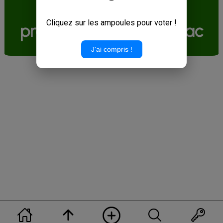
Livraison domicile
Cliquez sur les ampoules pour voter !
produit Menager en vrac
J'ai compris !