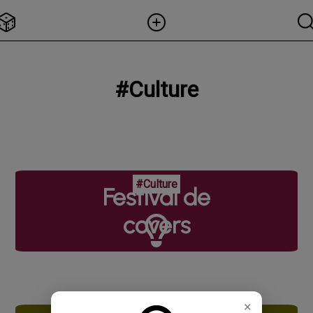
#Culture
#Culture
Festival de
covers
×