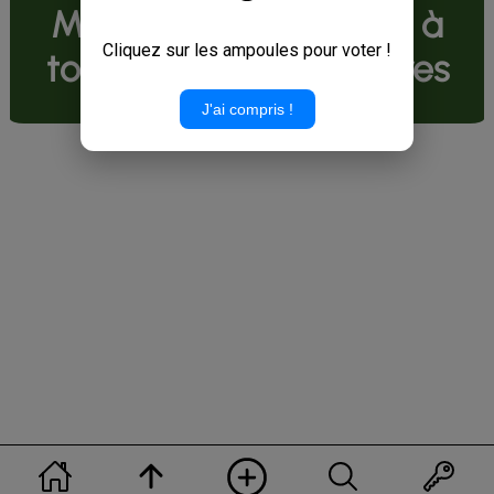
Méditation/Relaxation à
Cliquez sur les ampoules pour voter !
tous les niveaux scolaires
J'ai compris !