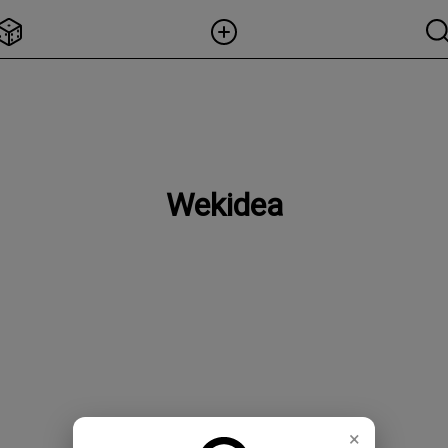
Wekidea
×