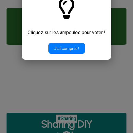
#Webapp
Idea sharing
webapp
Cliquez sur les ampoules pour voter !
J'ai compris !
#Sharing
Sharing DIY